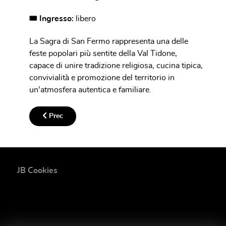
🎟 Ingresso:
libero
La Sagra di San Fermo rappresenta una delle
feste popolari più sentite della Val Tidone,
capace di unire tradizione religiosa, cucina tipica,
convivialità e promozione del territorio in
un'atmosfera autentica e familiare.
Articolo precedente: Festa Patronale e Fiera di San Maur
Prec
JB Cookies