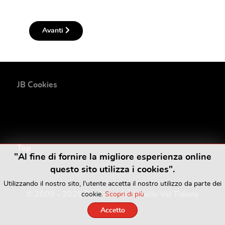
Articolo successivo: Credits
Avanti
JB Cookies
Top
"Al fine di fornire la migliore esperienza online
questo sito utilizza i cookies".
Utilizzando il nostro sito, l'utente accetta il nostro utilizzo da parte dei
© 2009 - 2026 Pro Loco di Pianello Val Tidone
cookie.
Scopri di più
APS
Accetto